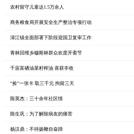
农村留守儿童达1.5万余人
商务粮食局开展安全生产整治专项行动
漳江镇全面部署下阶段迎国卫复审工作
青林回维乡穆斯林群众欢度开斋节
千亩富硒油菜籽榨油 喜获丰收
“捡”一张卡 取三千元 拘留三天
陈英杰：三十余年社区情
陈生巩：为了解除病友的痛苦
杨汉鼎：不待扬鞭自奋蹄