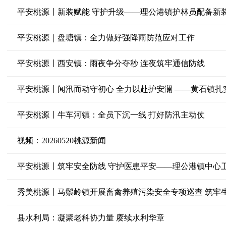
平安桃源丨新装赋能 守护升级——理公港镇护林员配备新
平安桃源｜盘塘镇：全力做好强降雨防范应对工作
平安桃源丨西安镇：雨夜争分夺秒 连夜筑牢通信防线
平安桃源丨闻汛而动守初心 全力以赴护安澜 ——黄石镇扎
平安桃源丨牛车河镇：全员下沉一线 打好防汛主动仗
视频：20260520桃源新闻
秀美桃源丨马鬃岭镇开展畜禽养殖污染安全专项巡查 筑牢
县水利局：凝聚老科协力量 赓续水利华章