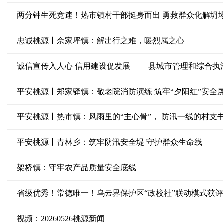
两分钟生死竞速！热市镇村干部挺身而出 勇救群众化解坍
忠诚桃源丨佘家坪镇：解出行之难，暖烈属之心
诚信宣传入人心 信用建设促发展 ——县城市管理和综合
平安桃源丨郑家驿镇：敬老院消防演练 筑牢“夕阳红”安全
平安桃源丨热市镇：风雨里的“主心骨”， 防汛一线的村支
平安桃源丨青林乡：筑牢防汛安全堤 守护群众生命线
架桥镇：守牢农产品质量安全底线
省级优秀！常德唯一！乌云界保护区“政校社”联动模式获
视频：20260526桃源新闻