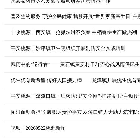
我县老科协水利分会专题调研漳江垸防汛工作
普及签约服务 守护全民健康 我县开展“世界家庭医生日”主
丰收桃源丨西安镇：抢抓农时不负春 中稻春耕生产掀热潮
平安桃源丨沙坪镇卫生院组织开展消防安全实战培训
风雨中的“逆行者”——黄石镇黄安村干群齐心战风雨保民生
优生优育新希望 传好人口接力棒——龙潭镇开展优生优育
平安桃源丨双溪口镇：织密防汛“安全网” 打好度汛“主动仗
闻汛而动勇担当 履职尽责护平安 双溪口镇人大助力筑牢防
视频：20260522桃源新闻