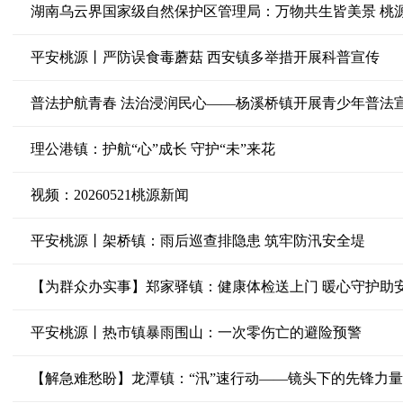
湖南乌云界国家级自然保护区管理局：万物共生皆美景 桃
平安桃源丨严防误食毒蘑菇 西安镇多举措开展科普宣传
普法护航青春 法治浸润民心——杨溪桥镇开展青少年普法
理公港镇：护航“心”成长 守护“未”来花
视频：20260521桃源新闻
平安桃源丨架桥镇：雨后巡查排隐患 筑牢防汛安全堤
【为群众办实事】郑家驿镇：健康体检送上门 暖心守护助
平安桃源丨热市镇暴雨围山：一次零伤亡的避险预警
【解急难愁盼】龙潭镇：“汛”速行动——镜头下的先锋力量