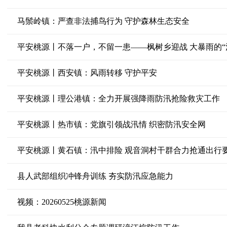
马鬃岭镇：严查非法捕鸟行为 守护森林生态安全
平安桃源丨不落一户，不留一患——枫树乡迎战 大暴雨的“
平安桃源丨西安镇：风雨转移 守护平安
平安桃源丨理公港镇：全力开展强降雨防汛抢险救灾工作
平安桃源丨热市镇：党旗引领战汛情 织密防汛安全网
平安桃源丨黄石镇：汛中排险 观音洞村干群合力抢通出行
县人武部组织冲锋舟训练 夯实防汛应急能力
视频：20260525桃源新闻