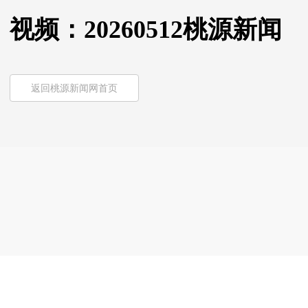
视频：20260512桃源新闻
返回桃源新闻网首页