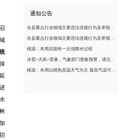
通知公告
召
全县重点行业领域主要违法违规行为及举报方式通告（五）
全县重点行业领域主要违法违规行为及举报方式通告（二）
城
桃源：本周后期有一次强降水过程
统
冰雹+大风+雷暴，气象部门密集预警，请注意防范
保
桃源：本周以晴热高温天气为主 最高气温可达39℃
延
进
水
树
加
切