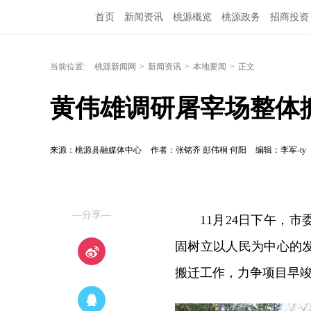
首页
新闻资讯
桃源概览
桃源政务
招商投资
当前位置:
桃源新闻网
>
新闻资讯
>
本地要闻
>
正文
黄伟雄调研屠宰场整体
来源：桃源县融媒体中心
作者：张铭齐 彭伟桐 何阳
编辑：李军-ty
—分享—
11月24日下午，
固树立以人民为中心的
搬迁工作，力争项目早