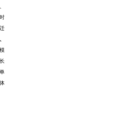
、
时
迁
、
模
长
单
体