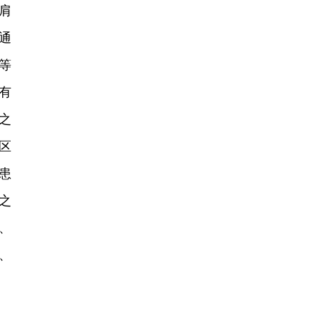
肩
通
等
有
之
区
患
之
、
、
。