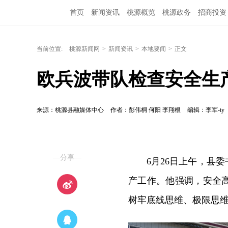
首页
新闻资讯
桃源概览
桃源政务
招商投资
当前位置:
桃源新闻网
>
新闻资讯
>
本地要闻
>
正文
欧兵波带队检查安全生
来源：桃源县融媒体中心
作者：彭伟桐 何阳 李翔根
编辑：李军-ty
—分享—
6月26日上午，县
产工作。他强调，安全
树牢底线思维、极限思