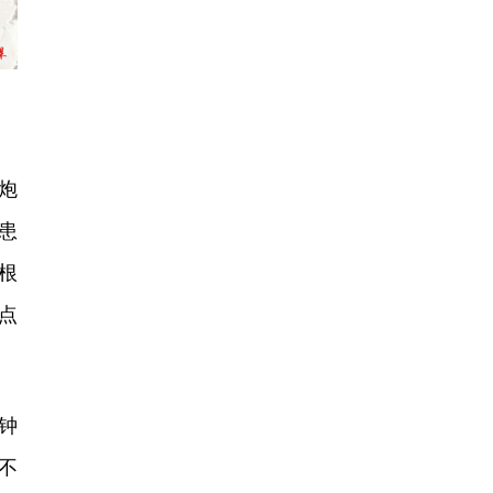
炮
患
根
点
钟
不