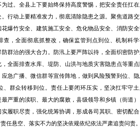
不为过。全县上下要始终保持高度警惕，把安全责任扛在
处。行动上要精准发力，彻底清除隐患之源。聚焦道路交
烟花爆竹安全、建筑施工安全、危化物品安全、消防安全
排查，全面彻底抓整改，确保监管到点到位、机制科学
群防群治的强大合力。防汛上要严阵以待，全面织密防护
化，全面排查水库、堤防、山洪与地质灾害隐患点等重点
、应急广播、微信群等宣传阵地，做到风险预警到位、隐
位、群众转移到位。责任上要闭环压实，坚决扛牢守土
是最严重的渎职、最大的腐败，县级领导和乡镇（街道）
切实履职尽责，强化统筹协调，形成各司其职、密切配合
对责任悬空、落实不力的坚决依规依纪依法严肃追责问责