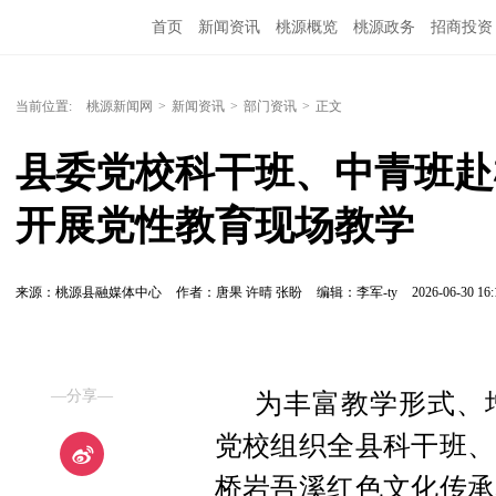
首页
新闻资讯
桃源概览
桃源政务
招商投资
当前位置:
桃源新闻网
>
新闻资讯
>
部门资讯
>
正文
县委党校科干班、中青班赴
开展党性教育现场教学
来源：桃源县融媒体中心
作者：唐果 许晴 张盼
编辑：李军-ty
2026-06-30 16:
—分享—
为丰富教学形式、
党校组织全县科干班、
桥岩吾溪红色文化传承