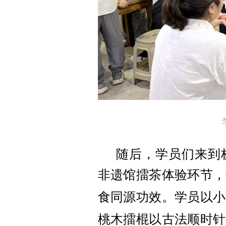
随后，学员们来到
非遗馆擂茶体验环节，
食同源功效
。
学员
以小
桃木擂棍以古法顺时针