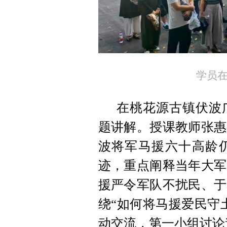
学员
在桃花源古镇伏波
题讲解。授课教师张惠
波将军马援六十高龄
迹，重点阐释当年大军
援严令军队不扰民、于
绕“如何将马援爱民守
动交流，第一小组讨论