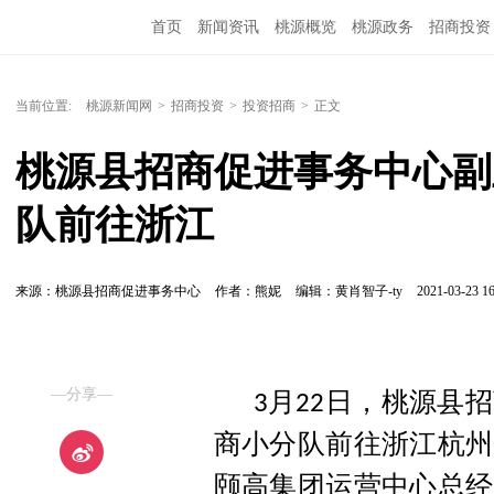
首页
新闻资讯
桃源概览
桃源政务
招商投资
当前位置:
桃源新闻网
>
招商投资
>
投资招商
>
正文
桃源县招商促进事务中心副
队前往浙江
来源：桃源县招商促进事务中心
作者：熊妮
编辑：黄肖智子-ty
2021-03-23 16
—分享—
月
日，桃源县招
3
22
商小分队前往浙江杭州
颐高集团
运营中心总经