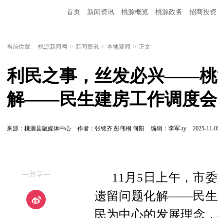
首页
新闻资讯
桃源概览
桃源政务
招商投资
当前位置:
桃源新闻网
>
新闻资讯
>
本地要闻
>
正文
利民之事，丝发必兴——桃
解——民生建房工作调度会
来源：桃源县融媒体中心
作者：张铭齐 彭伟桐 何阳
编辑：李军-ty
2025-11-0
—分享—
11月5日上午，市
遗留问题化解——民生
民为中心的发展理念，