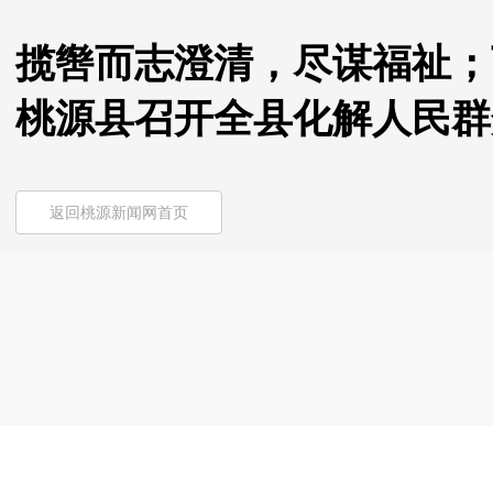
揽辔而志澄清，尽谋福祉；
桃源县召开全县化解人民群
返回桃源新闻网首页