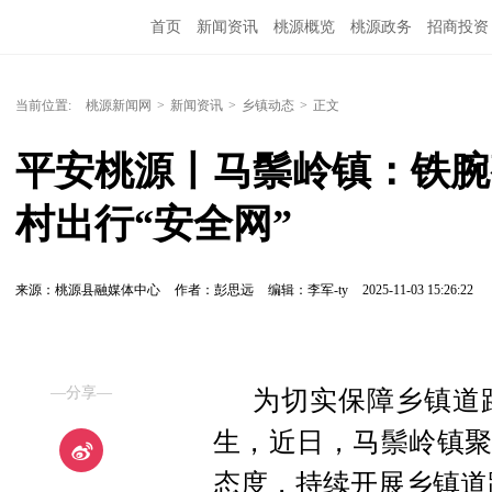
首页
新闻资讯
桃源概览
桃源政务
招商投资
当前位置:
桃源新闻网
>
新闻资讯
>
乡镇动态
>
正文
平安桃源丨马鬃岭镇：铁腕
村出行“安全网”
来源：桃源县融媒体中心
作者：彭思远
编辑：李军-ty
2025-11-03 15:26:22
—分享—
为切实保障乡镇道
生，近日，马鬃岭镇聚
态度，持续开展乡镇道