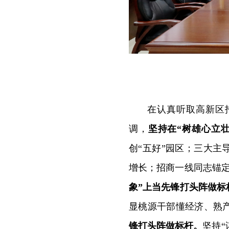
在认真听取高新区
调，
坚持在“树雄心立
创“五好”园区；三大
增长；招商一线同志锚
象”上当先锋打头阵做标
显桃源干部懂经济、熟
锋打头阵做标杆。
坚持“