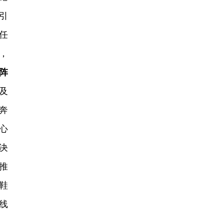
引
任
，
阵
及
奔
心
决
推
鞋
线