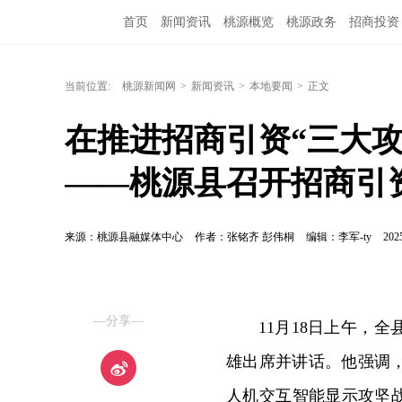
首页
新闻资讯
桃源概览
桃源政务
招商投资
当前位置:
桃源新闻网
>
新闻资讯
>
本地要闻
>
正文
在推进招商引资“三大攻
——桃源县召开招商引
来源：桃源县融媒体中心
作者：张铭齐 彭伟桐
编辑：李军-ty
202
—分享—
11月18日上午，
雄出席并讲话。他强调
人机交互智能显示攻坚