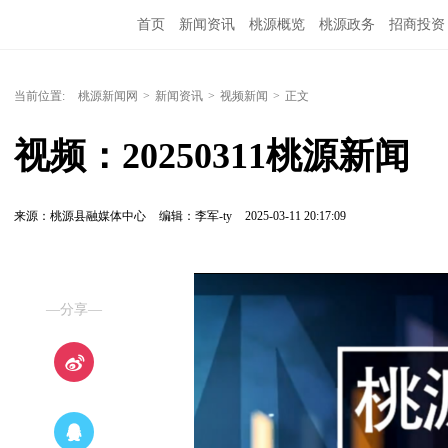
首页
新闻资讯
桃源概览
桃源政务
招商投资
当前位置:
桃源新闻网
>
新闻资讯
>
视频新闻
>
正文
视频：20250311桃源新闻
来源：桃源县融媒体中心
编辑：李军-ty
2025-03-11 20:17:09
—分享—