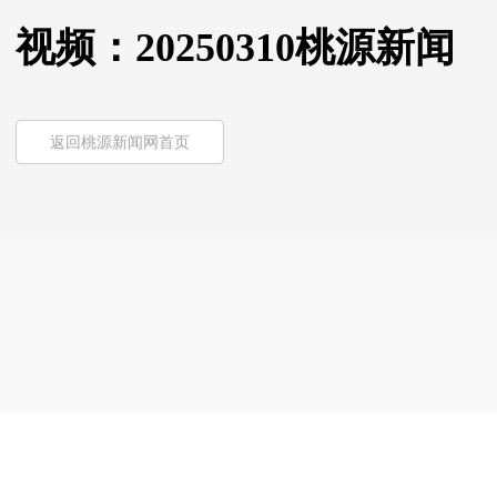
视频：20250310桃源新闻
返回桃源新闻网首页