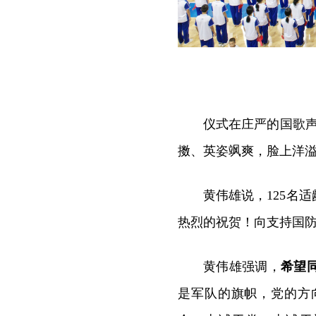
仪式在庄严的国歌声
擞、英姿飒爽，脸上洋
黄伟雄说，125名
热烈的祝贺！向支持国
黄伟雄强调，
希望
是军队的旗帜，党的方