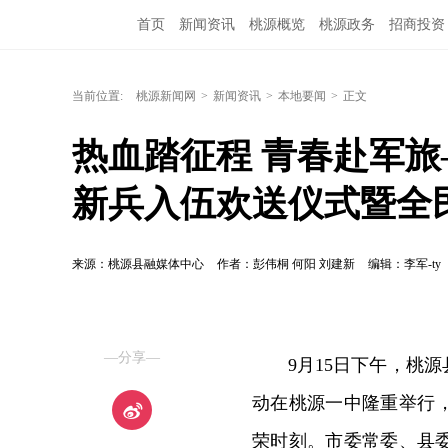
首页
新闻资讯
桃源概览
桃源政务
招商投资
当前位置:
桃源新闻网
>
新闻资讯
>
本地要闻
>
正文
热血踏征程 青春赴军旅
新兵入伍欢送仪式暨全
来源：桃源县融媒体中心
作者：彭伟桐 何阳 刘建新
编辑：李军-ty
—分享—
9月15日下午，桃
动在桃源一中隆重举行，
荣时刻。市委常委、县