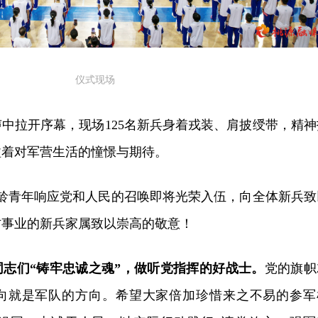
仪式现场
中拉开序幕，现场125名新兵身着戎装、肩披绶带，精神
溢着对军营生活的憧憬与期待。
适龄青年响应党和人民的召唤即将光荣入伍，向全体新兵致
防事业的新兵家属致以崇高的敬意！
同志们“铸牢忠诚之魂”，做听党指挥的好战士。
党的旗帜
向就是军队的方向。希望大家倍加珍惜来之不易的参军