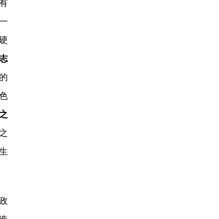
有
一
硬
志
的
色
之
之
生
政