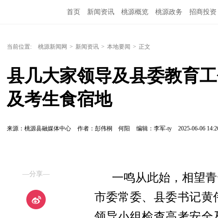
首页
新闻资讯
桃源概览
桃源政务
招商投资
当前位置:
桃源新闻网
>
新闻资讯
>
本地要闻
>
正文
县几大家领导及县委教育工
及考生食宿地
来源：桃源县融媒体中心
作者：彭伟桐 何阳
编辑：李军-ty
2025-06-06 14:2
—分享—
一鸣从此始，相望青云
市委常委、县委书记黄
领导小组检查高考安全