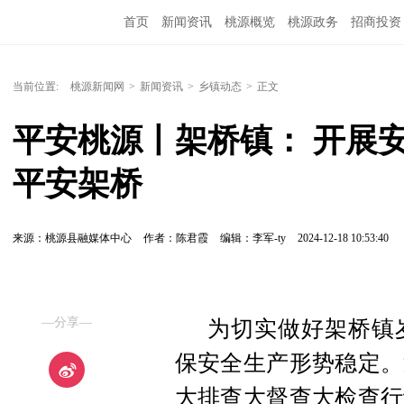
首页
新闻资讯
桃源概览
桃源政务
招商投资
当前位置:
桃源新闻网
>
新闻资讯
>
乡镇动态
>
正文
平安桃源丨架桥镇： 开展安
平安架桥
来源：桃源县融媒体中心
作者：陈君霞
编辑：李军-ty
2024-12-18 10:53:40
—分享—
为切实做好架桥镇
保安全生产形势稳定。
大排查大督查大检查行