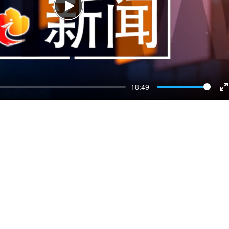
Play
18:49
E
f