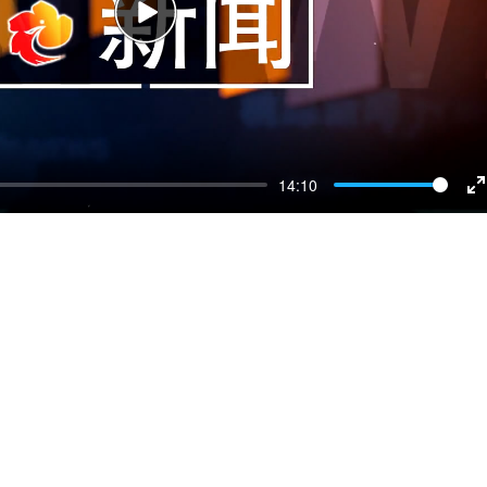
Play
14:10
E
f