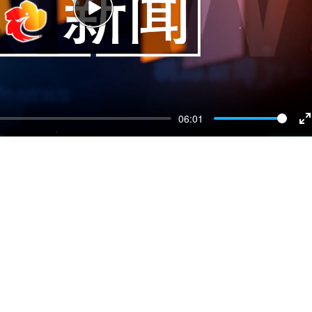
Play
06:01
E
f