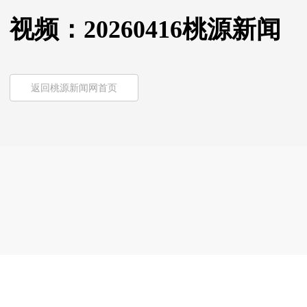
视频：20260416桃源新闻
返回桃源新闻网首页