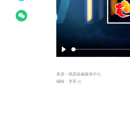
Play
来源：桃源县融媒体中心
编辑：李军-ty