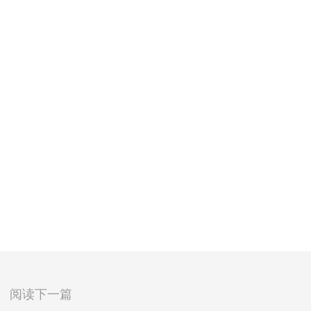
阅读下一篇