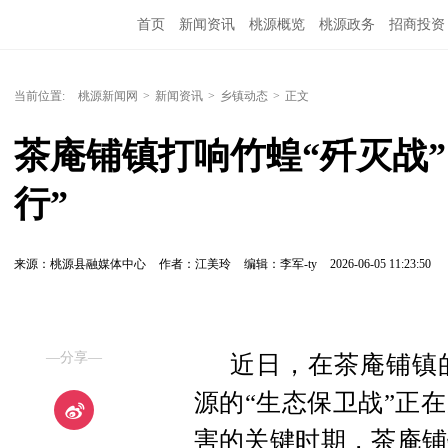
首页
新闻资讯
桃源概览
桃源政务
招商投资
当前位置:
桃源新闻网
>
新闻资讯
>
乡镇动态
>
正文
茶庵铺镇打响竹蝗“歼灭战”
行”
来源：桃源县融媒体中心
作者：江美玲
编辑：李军-ty
2026-06-05 11:23:50
—分享—
近日，在茶庵铺镇
源的“生态保卫战”正
害的关键时期，茶庵铺