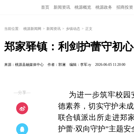
首页
新闻资讯
桃源概览
桃源政务
招商投资
当前位置:
桃源新闻网
>
新闻资讯
>
乡镇动态
>
正文
郑家驿镇：利剑护蕾守初心
来源：桃源县融媒体中心
作者：郭澜
编辑：李军-ty
2026-06-05 11:20:00
—分享—
为进一步筑牢校园
德素养，切实守护未成
联合镇派出所走进郑家
护蕾·双向守护”主题