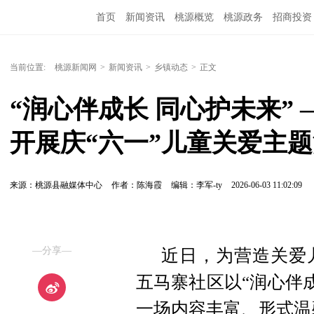
首页
新闻资讯
桃源概览
桃源政务
招商投资
当前位置:
桃源新闻网
>
新闻资讯
>
乡镇动态
>
正文
“润心伴成长 同心护未来”
开展庆“六一”儿童关爱主
来源：桃源县融媒体中心
作者：陈海霞
编辑：李军-ty
2026-06-03 11:02:09
—分享—
近日，为营造关爱
五马寨社区以“润心伴
一场内容丰富、形式温