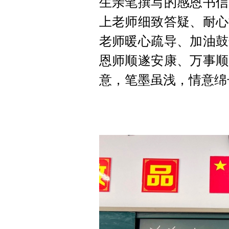
生亲笔撰写的感恩书信
上老师细致答疑、耐心
老师暖心疏导、加油鼓
恩师顺遂安康、万事顺
意，笔墨虽浅，情意绵