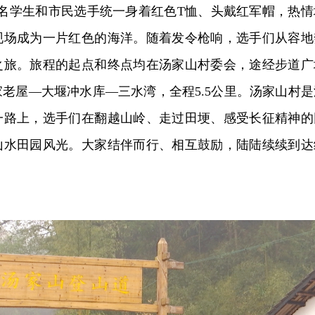
余名学生和市民选手统一身着红色T恤、头戴红军帽，热情
现场成为一片红色的海洋。随着发令枪响，选手们从容地
之旅。旅程的起点和终点均在汤家山村委会，途经步道广
老屋—大堰冲水库—三水湾，全程5.5公里。汤家山村是
一路上，选手们在翻越山岭、走过田埂、感受长征精神的
山水田园风光。大家结伴而行、相互鼓励，陆陆续续到达
。