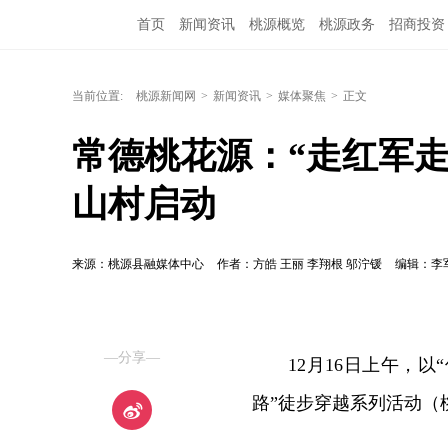
首页
新闻资讯
桃源概览
桃源政务
招商投资
当前位置:
桃源新闻网
>
新闻资讯
>
媒体聚焦
>
正文
常德桃花源：“走红军
山村启动
来源：桃源县融媒体中心
作者：方皓 王丽 李翔根 邬泞锾
编辑：李军
—分享—
12月16日上午，以
路”徒步穿越系列活动（