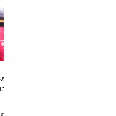
我
好
取