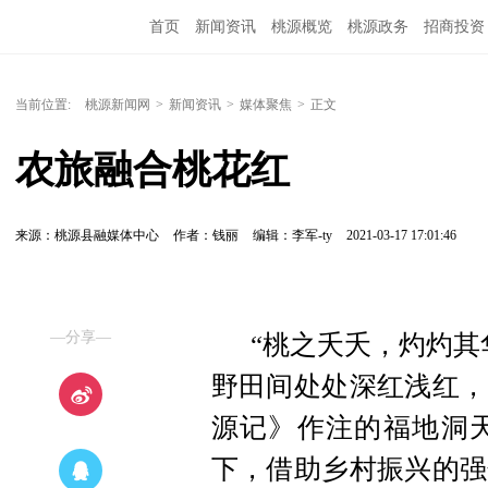
首页
新闻资讯
桃源概览
桃源政务
招商投资
当前位置:
桃源新闻网
>
新闻资讯
>
媒体聚焦
>
正文
农旅融合桃花红
来源：桃源县融媒体中心
作者：钱丽
编辑：李军-ty
2021-03-17 17:01:46
—分享—
“桃之夭夭，灼灼其
野田间处处深红浅红，
源记》作注的福地洞天
下，借助乡村振兴的强