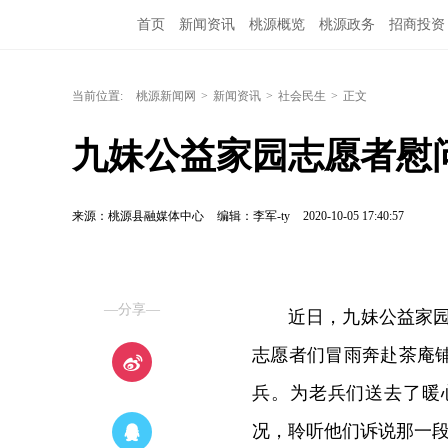
首页
新闻资讯
桃源概览
桃源政务
招商投资
当前位置:
桃源新闻网
>
新闻资讯
>
社会民生
>
正文
九妹公益家园志愿者慰
来源：桃源县融媒体中心
编辑：李军-ty
2020-10-05 17:40:57
—分享—
近日，九妹公益家园
志愿者们冒雨奔赴茶庵铺
兵。为老兵们送去了暖
况，聆听他们诉说那一