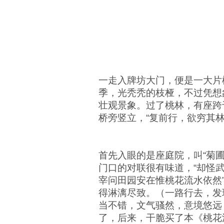
一走入牌坊大门，便是一大片
季，光秃秃的枝桠，不过凭想
壮观景象。过了桃林，有座跨
桥旁竖立，“复前行，欲穷其
首先入眼的是座庭院，叫“菊
门口的对联很有味道，“却怪
宰问田园安在惟桃花流水依然
得淋漓尽致。（一路行去，发
当不错，文气骚然，意境悠远
了，后来，干脆买了本《桃花