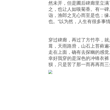
然未开，但是圃后碑廊里立满
之，也让人如嗅菊香。有一碑
诣，渔郎之无心而至是也；缘
也。”以为然，人生有很多事
穿过碑廊，再过了方竹亭，就
葺，天雨路滑，山石上苔藓遍
走在上面，确有去探幽的感觉
幸好我穿的是深色的冲锋衣裤
狈，只是苦了那一而再再而三去