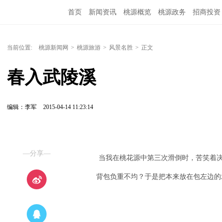
首页
新闻资讯
桃源概览
桃源政务
招商投资
当前位置:
桃源新闻网
>
桃源旅游
>
风景名胜
>
正文
春入武陵溪
编辑：李军
2015-04-14 11:23:14
—分享—
当我在桃花源中第三次滑倒时，苦笑着
背包负重不均？于是把本来放在包左边的