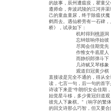
的故事，辰州遭瘟疫，瞿童父
遵师命，奔波武陵的江河井渠
己的童血童尿，终于除瘟伏魔
鹤而去。遇仙桥旁有一石碑，
桥》，试录如下：
机时得到
桃源
洞
忘钟鼓响停始彼
尽闻会佳期觉先
作惟女牛底星人
而静织郎弹斗下
几诗赋又琴移象
观道归冠黄少棋
直接读是完全不通的，得从全
读，七言一句，后一句的首字
诗读下来是“牛朗织女会佳期
始觉星斗移，多少黄冠归道观
彼先人下象棋。”（响字的繁
的回文诗那么巧智，但又要合