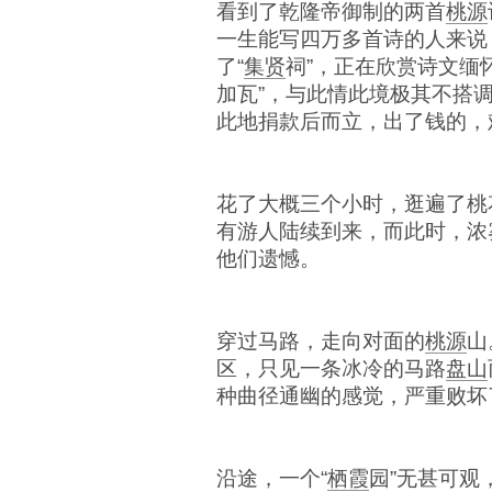
看到了乾隆帝御制的两首
桃源
一生能写四万多首诗的人来说
了“
集贤
祠”，正在欣赏诗文缅
加瓦”，与此情此境极其不搭
此地捐款后而立，出了钱的，
花了大概三个小时，逛遍了桃
有游人陆续到来，而此时，浓
他们遗憾。
穿过马路，走向对面的
桃源
山
区，只见一条冰冷的马路
盘山
种曲径通幽的感觉，严重败坏
沿途，一个“
栖霞
园”无甚可观