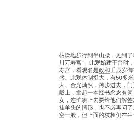
枯燥地步行到半山腰，见到了
川万寿宫”。此观始建于晋时
寿宫，看观名是
政和
壬辰岁御
盛。此观体制挺大，有50多
大、金光灿然，跨步进去，门
戴上，拿起一本经书念念有词
女，连忙凑上去要给他们解签
挂羊头的情形，也不必再问了
空一般，但上面的枝桠仍在生