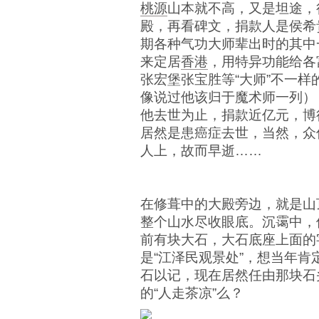
桃源
山本就不高，又是坦途，
殿，再看碑文，捐款人是侯希
期各种气功大师辈出时的其中
来定居
香港
，用特异功能给各
张宏堡张宝胜等“大师”不一
像说过他该归于魔术师一列）
他去世为止，捐款近亿元，博
居然是患癌症去世，当然，众
人上，故而早逝……
在修葺中的大殿旁边，就是山
整个山水尽收眼底。沉霭中，
前有块大石，大石底座上面的
是“江泽民观景处”，想当年
石以记，现在居然任由那块石
的“人走茶凉”么？