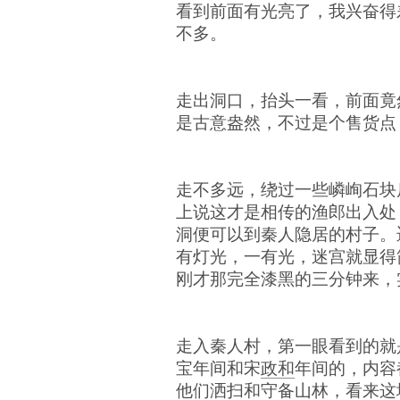
看到前面有光亮了，我兴奋得
不多。
走出洞口，抬头一看，前面竟
是古意盎然，不过是个售货点
走不多远，绕过一些嶙峋石块
上说这才是相传的渔郎出入处
洞便可以到秦人隐居的村子。
有灯光，一有光，迷宫就显得
刚才那完全漆黑的三分钟来，
走入秦人村，第一眼看到的就
宝年间和宋
政和
年间的，内容
他们洒扫和守备山林，看来这