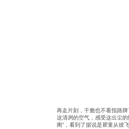
再走片刻，干脆也不看指路牌
这清冽的空气，感受这出尘的
阁”，看到了据说是瞿童从彼